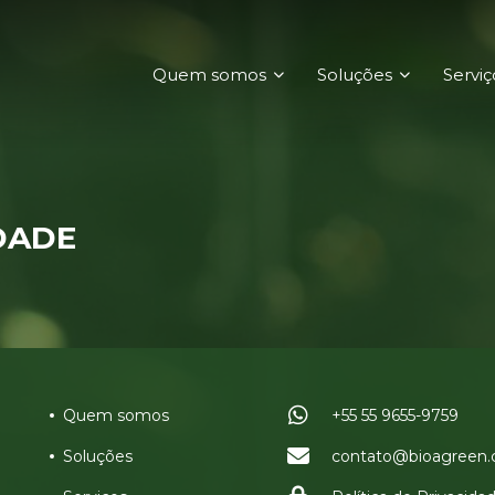
Quem somos
Soluções
Serviç
DADE
Quem somos
+55 55 9655-9759
Soluções
contato@bioagreen.