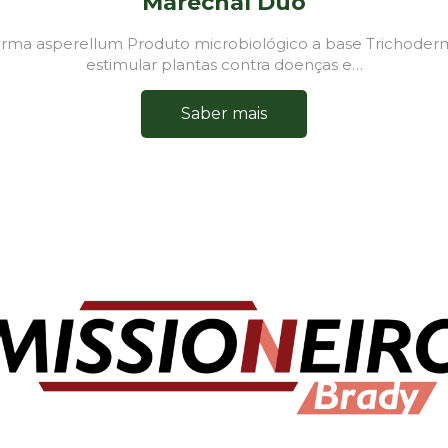
Marechal Duo
ma asperellum Produto microbiológico a base Trichodermas
estimular plantas contra doenças e…
Saber mais